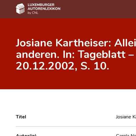
Home
Josiane Kartheiser: Alle
Autor(inn)en A-Z
anderen. In: Tageblatt –
Erweiterte Suche
20.12.2002, S. 10.
Häufige Fragen und Antworten
CNL
Forschungsgruppe
Kontakt
Titel
Josiane K
Autor(in)
Carola N