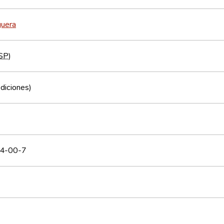
guera
SP
)
Ediciones)
4-00-7