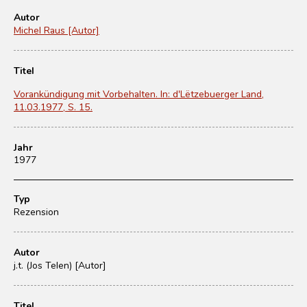
Autor
Michel Raus [Autor]
Titel
Vorankündigung mit Vorbehalten. In: d'Lëtzebuerger Land,
11.03.1977, S. 15.
Jahr
1977
Typ
Rezension
Autor
j.t. (Jos Telen) [Autor]
Titel