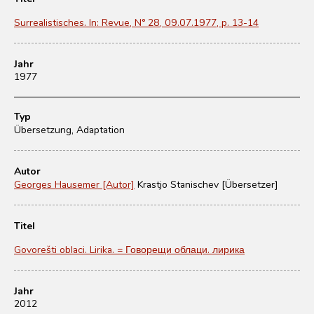
Surrealistisches. In: Revue, N° 28, 09.07.1977, p. 13-14
Jahr
1977
Typ
Übersetzung, Adaptation
Autor
Georges Hausemer [Autor]
Krastjo Stanischev [Übersetzer]
Titel
Govorešti oblaci. Lirika. = Говорещи облаци. лирика
Jahr
2012