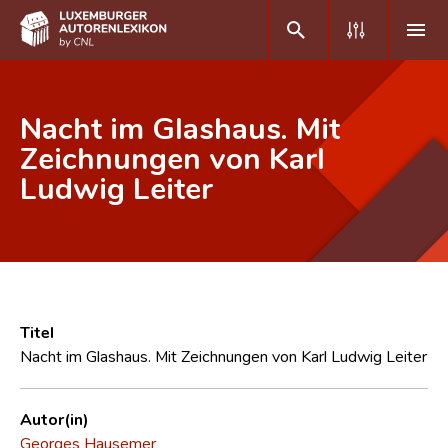
DE
FR
Nacht im Glashaus. Mit
Zeichnungen von Karl
Ludwig Leiter
Home
Autor(inn)en A-Z
Erweiterte Suche
Häufige Fragen und Antworten
Titel
CNL
Nacht im Glashaus. Mit Zeichnungen von Karl Ludwig Leiter
Forschungsgruppe
Autor(in)
Kontakt
Georges Hausemer