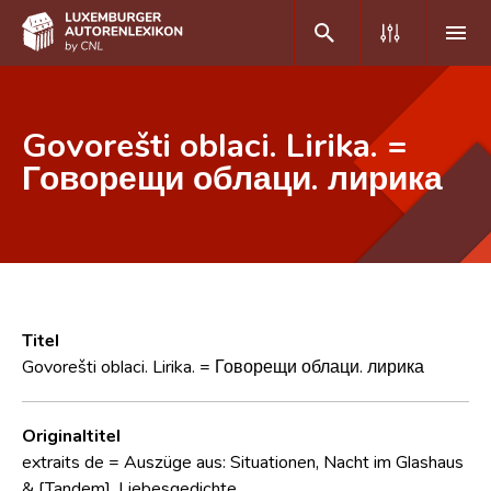
DE
FR
Govorešti oblaci. Lirika. =
Говорещи облаци. лирика
Home
Autor(inn)en A-Z
Erweiterte Suche
Häufige Fragen und Antworten
Titel
Govorešti oblaci. Lirika. = Говорещи облаци. лирика
CNL
Forschungsgruppe
Originaltitel
extraits de = Auszüge aus: Situationen, Nacht im Glashaus
Kontakt
& [Tandem]. Liebesgedichte