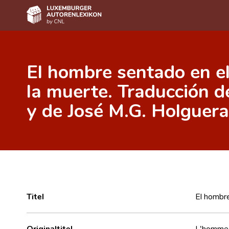
Home
El hombre sentado en el 
Autor(inn)en A-Z
la muerte. Traducción d
Erweiterte Suche
y de José M.G. Holguera
Häufige Fragen und Antworten
CNL
Forschungsgruppe
Kontakt
Titel
El hombre
Originaltitel
L'homme a