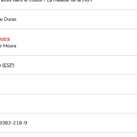
te Duras
guera
de Moura
 (
ESP
)
8383-218-9