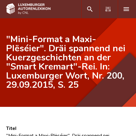
DE
FR
"Mini-Format a Maxi-
Plëséier". Dräi spannend nei
Kuerzgeschichten an der
Home
"Smart Kremart"-Rei. In:
Autor(inn)en A-Z
Luxemburger Wort, Nr. 200,
Erweiterte Suche
29.09.2015, S. 25
Häufige Fragen und Antworten
CNL
Forschungsgruppe
Titel
Kontakt
"Mini-Format a Maxi-Plëséier". Dräi spannend nei