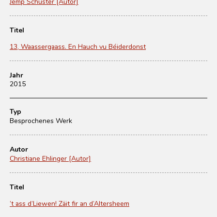
Jemp Schuster [Autor]
Titel
13, Waassergaass. En Hauch vu Béiderdonst
Jahr
2015
Typ
Besprochenes Werk
Autor
Christiane Ehlinger [Autor]
Titel
’t ass d’Liewen! Zäit fir an d’Altersheem