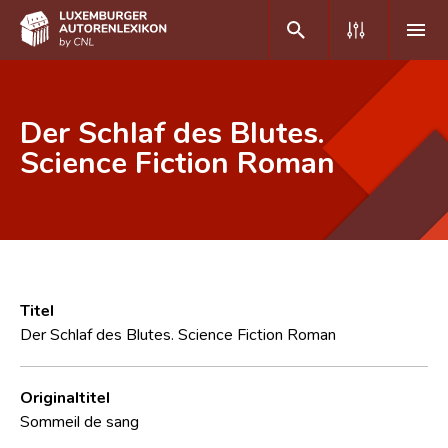
DE
FR
Der Schlaf des Blutes.
Science Fiction Roman
Home
Autor(inn)en A-Z
Erweiterte Suche
Häufige Fragen und Antworten
Titel
Der Schlaf des Blutes. Science Fiction Roman
CNL
Forschungsgruppe
Originaltitel
Sommeil de sang
Kontakt