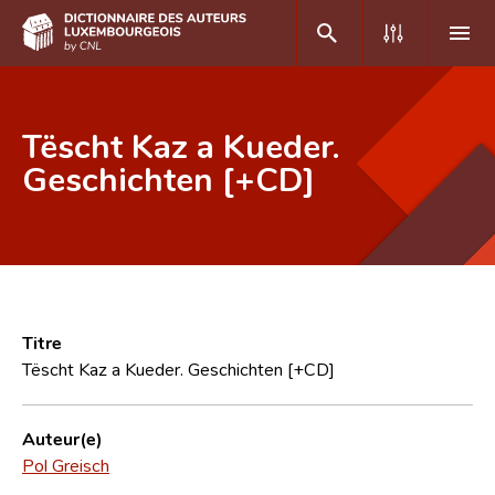
DE
FR
Tëscht Kaz a Kueder.
Geschichten [+CD]
Accueil
Auteur(e)s A-Z
Recherche avancée
Foire aux questions
Titre
Tëscht Kaz a Kueder. Geschichten [+CD]
CNL
Équipe scientifique
Auteur(e)
Pol Greisch
Contact