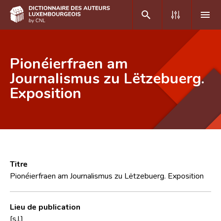
DE
FR
Pionéierfraen am
Journalismus zu Lëtzebuerg.
Exposition
Accueil
Auteur(e)s A-Z
Recherche avancée
Foire aux questions
Titre
CNL
Pionéierfraen am Journalismus zu Lëtzebuerg. Exposition
Équipe scientifique
Lieu de publication
Contact
[s.l.]