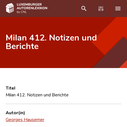
DE
FR
Milan 412. Notizen und
Berichte
Home
Autor(inn)en A-Z
Erweiterte Suche
Häufige Fragen und Antworten
Titel
Milan 412. Notizen und Berichte
CNL
Forschungsgruppe
Autor(in)
Georges Hausemer
Kontakt