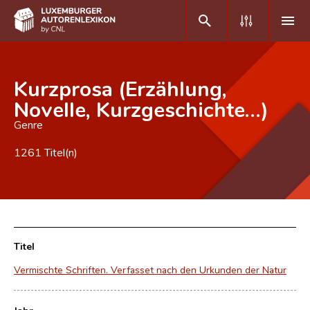
DE
FR
Kurzprosa (Erzählung,
Novelle, Kurzgeschichte…)
Genre
Home
1261 Titel(n)
Autor(inn)en A-Z
Erweiterte Suche
Häufige Fragen und Antworten
CNL
Titel
Forschungsgruppe
Vermischte Schriften. Verfasset nach den Urkunden der Natur
Kontakt