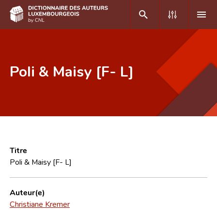
DE
FR
Poli & Maisy [F- L]
Accueil
Auteur(e)s A-Z
Recherche avancée
Foire aux questions
Titre
Poli & Maisy [F- L]
CNL
Équipe scientifique
Auteur(e)
Christiane Kremer
Contact