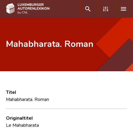
DE
FR
Mahabharata. Roman
Home
Autor(inn)en A-Z
Erweiterte Suche
Häufige Fragen und Antworten
Titel
Mahabharata. Roman
CNL
Forschungsgruppe
Originaltitel
Le Mahabharata
Kontakt