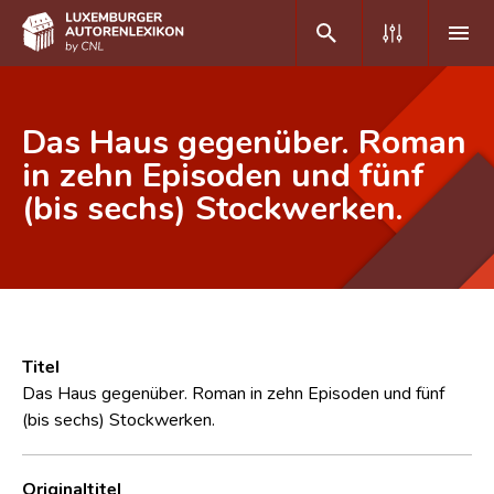
DE
FR
Das Haus gegenüber. Roman
in zehn Episoden und fünf
(bis sechs) Stockwerken.
Home
Autor(inn)en A-Z
Erweiterte Suche
Häufige Fragen und Antworten
Titel
CNL
Das Haus gegenüber. Roman in zehn Episoden und fünf
(bis sechs) Stockwerken.
Forschungsgruppe
Kontakt
Originaltitel