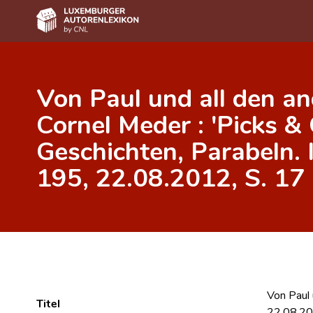
Home
Von Paul und all den an
Autor(inn)en A-Z
Cornel Meder : 'Picks & 
Erweiterte Suche
Geschichten, Parabeln. I
Häufige Fragen und Antworten
195, 22.08.2012, S. 17
CNL
Forschungsgruppe
Kontakt
Von Paul 
Titel
22.08.20