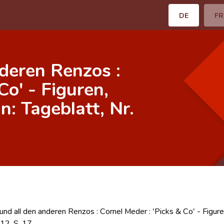
DE
FR
deren Renzos :
Co' - Figuren,
n: Tageblatt, Nr.
und all den anderen Renzos : Cornel Meder : 'Picks & Co' - Figuren
12, S. 17