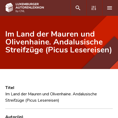
DE
FR
Im Land der Mauren und
Olivenhaine. Andalusische
Streifzüge (Picus Lesereisen)
Home
Autor(inn)en A-Z
Erweiterte Suche
Häufige Fragen und Antworten
Titel
CNL
Im Land der Mauren und Olivenhaine. Andalusische
Streifzüge (Picus Lesereisen)
Forschungsgruppe
Kontakt
Autor(in)