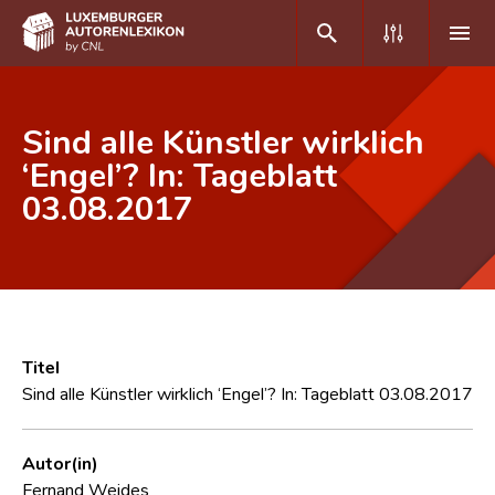
DE
FR
Sind alle Künstler wirklich
‘Engel’? In: Tageblatt
03.08.2017
Home
Autor(inn)en A-Z
Erweiterte Suche
Häufige Fragen und Antworten
Titel
CNL
Sind alle Künstler wirklich ‘Engel’? In: Tageblatt 03.08.2017
Forschungsgruppe
Autor(in)
Kontakt
Fernand Weides