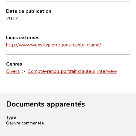
Date de publication
2017
Liens externes
http://www.woxx.lu/pierre-joris-canto-diurno/
Genres
Divers
>
Compte-rendu, portrait d'auteur, interview
Documents apparentés
Type
Oeuvre commentée