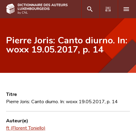
DE
FR
Pierre Joris: Canto diurno. In:
woxx 19.05.2017, p. 14
Accueil
Auteur(e)s A-Z
Recherche avancée
Foire aux questions
Titre
Pierre Joris: Canto diurno. In: woxx 19.05.2017, p. 14
CNL
Équipe scientifique
Auteur(e)
ft (Florent Toniello)
Contact