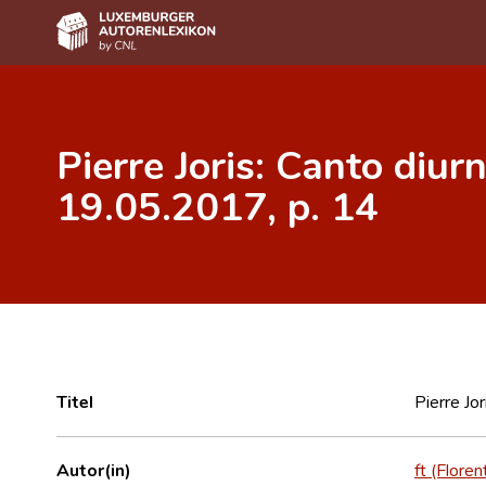
Home
Pierre Joris: Canto diur
Autor(inn)en A-Z
19.05.2017, p. 14
Erweiterte Suche
Häufige Fragen und Antworten
CNL
Forschungsgruppe
Kontakt
Titel
Pierre Jo
Autor(in)
ft (Floren