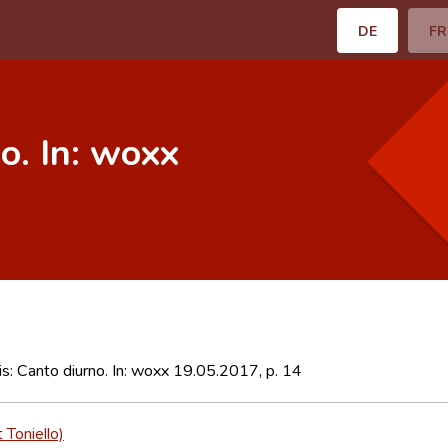
DE
FR
no. In: woxx
ris: Canto diurno. In: woxx 19.05.2017, p. 14
t Toniello)