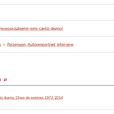
w.woxx.lu/pierre-joris-canto-diurno/
s
Rezension, Autorenportrait, Interview
>
l
to diurno. Choix de poèmes 1972-2014