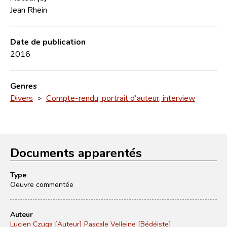
Jean Rhein
Date de publication
2016
Genres
Divers
>
Compte-rendu, portrait d'auteur, interview
Documents apparentés
Type
Oeuvre commentée
Auteur
Lucien Czuga [Auteur]
Pascale Velleine [Bédéiste]