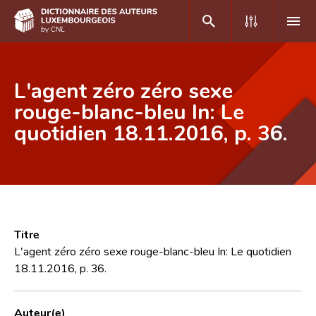
DE
FR
L'agent zéro zéro sexe
rouge-blanc-bleu In: Le
quotidien 18.11.2016, p. 36.
Accueil
Auteur(e)s A-Z
Recherche avancée
Foire aux questions
Titre
CNL
L'agent zéro zéro sexe rouge-blanc-bleu In: Le quotidien
18.11.2016, p. 36.
Équipe scientifique
Contact
Auteur(e)