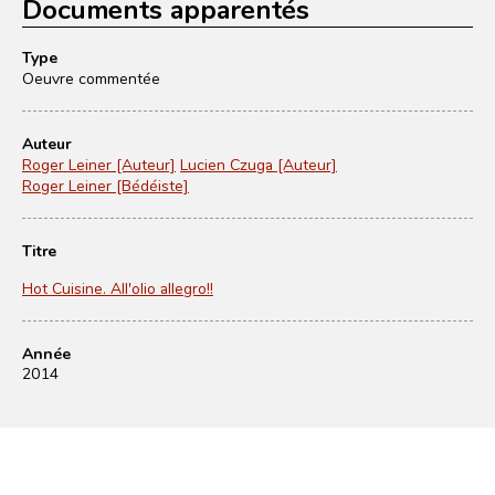
Documents apparentés
Type
Oeuvre commentée
Auteur
Roger Leiner [Auteur]
Lucien Czuga [Auteur]
Roger Leiner [Bédéiste]
Titre
Hot Cuisine. All'olio allegro!!
Année
2014