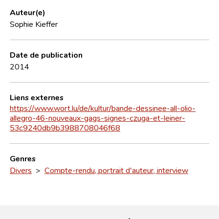
Auteur(e)
Sophie Kieffer
Date de publication
2014
Liens externes
https://www.wort.lu/de/kultur/bande-dessinee-all-olio-
allegro-46-nouveaux-gags-signes-czuga-et-leiner-
53c9240db9b3988708046f68
Genres
Divers
>
Compte-rendu, portrait d'auteur, interview