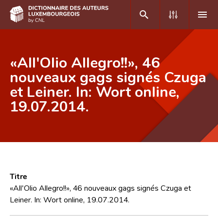
DE
FR
«All'Olio Allegro!!», 46
nouveaux gags signés Czuga
et Leiner. In: Wort online,
Accueil
19.07.2014.
Auteur(e)s A-Z
Recherche avancée
Foire aux questions
CNL
Titre
Équipe scientifique
«All'Olio Allegro!!», 46 nouveaux gags signés Czuga et
Leiner. In: Wort online, 19.07.2014.
Contact