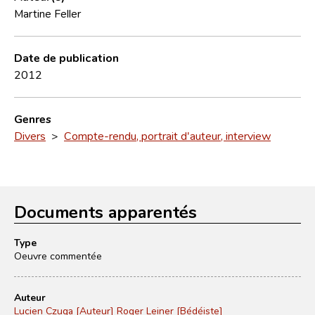
Martine Feller
Date de publication
2012
Genres
Divers
>
Compte-rendu, portrait d'auteur, interview
Documents apparentés
Type
Oeuvre commentée
Auteur
Lucien Czuga [Auteur]
Roger Leiner [Bédéiste]