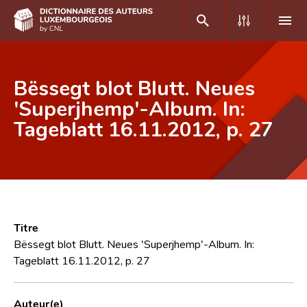
DE
FR
Bëssegt blot Blutt. Neues
'Superjhemp'-Album. In:
Tageblatt 16.11.2012, p. 27
Accueil
Auteur(e)s A-Z
Recherche avancée
Foire aux questions
Titre
CNL
Bëssegt blot Blutt. Neues 'Superjhemp'-Album. In:
Tageblatt 16.11.2012, p. 27
Équipe scientifique
Contact
Auteur(e)