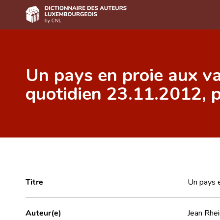
Accueil
Un pays en proie aux va
Auteur(e)s A-Z
quotidien 23.11.2012, p
Recherche avancée
Foire aux questions
CNL
Équipe scientifique
Contact
Titre
Un pays e
Auteur(e)
Jean Rhei