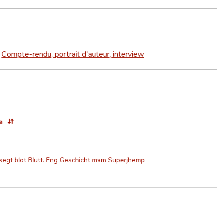
Compte-rendu, portrait d'auteur, interview
>
e
segt blot Blutt. Eng Geschicht mam Superjhemp