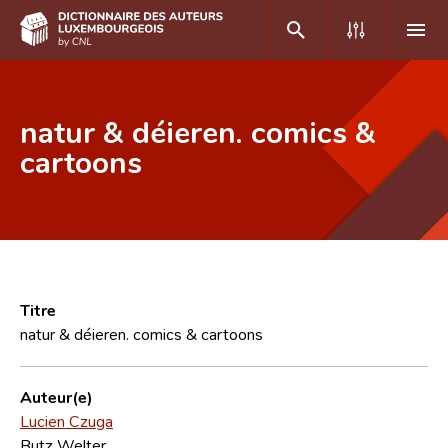
DE
FR
natur & déieren. comics &
cartoons
Accueil
Auteur(e)s A-Z
Recherche avancée
Foire aux questions
Titre
natur & déieren. comics & cartoons
CNL
Équipe scientifique
Auteur(e)
Lucien Czuga
Contact
Butz Welter