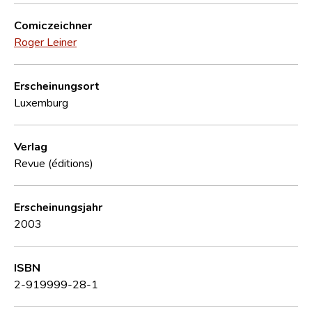
Comiczeichner
Roger Leiner
Erscheinungsort
Luxemburg
Verlag
Revue (éditions)
Erscheinungsjahr
2003
ISBN
2-919999-28-1