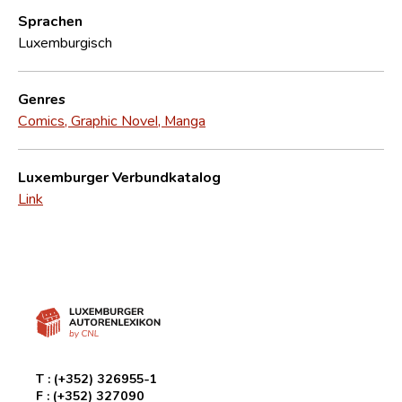
Sprachen
Luxemburgisch
Genres
Comics, Graphic Novel, Manga
Luxemburger Verbundkatalog
Link
T :
(+352) 326955-1
F :
(+352) 327090