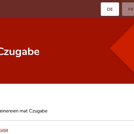
DE
FR
 Czugabe
Leinereien mat Czugabe
zuga