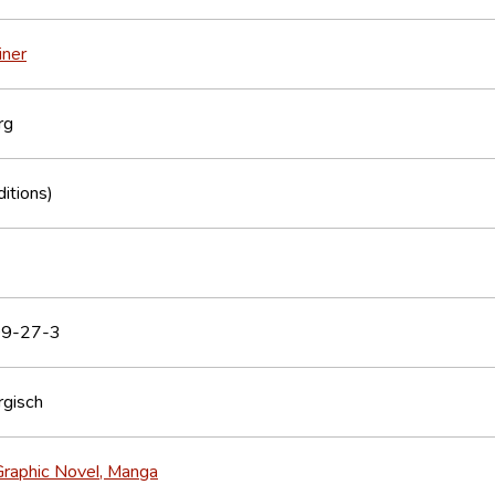
iner
rg
itions)
9-27-3
gisch
Graphic Novel, Manga