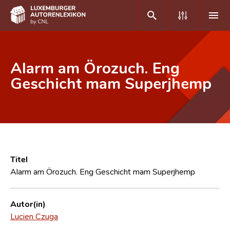
DE
FR
Alarm am Örozuch. Eng
Geschicht mam Superjhemp
Home
Autor(inn)en A-Z
Erweiterte Suche
Häufige Fragen und Antworten
Titel
Alarm am Örozuch. Eng Geschicht mam Superjhemp
CNL
Forschungsgruppe
Autor(in)
Lucien Czuga
Kontakt