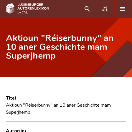
DE
FR
Aktioun "Réiserbunny" an
10 aner Geschichte mam
Superjhemp
Home
Autor(inn)en A-Z
Erweiterte Suche
Häufige Fragen und Antworten
Titel
CNL
Aktioun "Réiserbunny" an 10 aner Geschichte mam
Superjhemp
Forschungsgruppe
Kontakt
Autor(in)