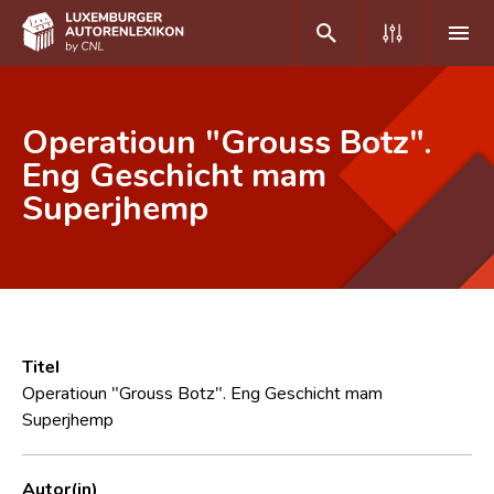
DE
FR
Operatioun "Grouss Botz".
Eng Geschicht mam
Superjhemp
Home
Autor(inn)en A-Z
Erweiterte Suche
Häufige Fragen und Antworten
Titel
CNL
Operatioun "Grouss Botz". Eng Geschicht mam
Superjhemp
Forschungsgruppe
Kontakt
Autor(in)