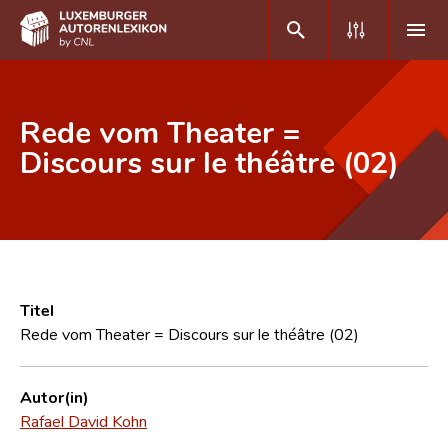
DE
FR
Rede vom Theater =
Discours sur le théâtre (02)
Home
Autor(inn)en A-Z
Erweiterte Suche
Häufige Fragen und Antworten
Titel
Rede vom Theater = Discours sur le théâtre (02)
CNL
Forschungsgruppe
Autor(in)
Rafael David Kohn
Kontakt