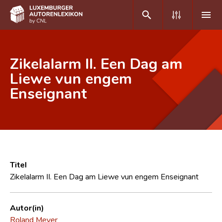
DE
FR
Zikelalarm II. Een Dag am
Liewe vun engem
Enseignant
Home
Autor(inn)en A-Z
Erweiterte Suche
Häufige Fragen und Antworten
Titel
CNL
Zikelalarm II. Een Dag am Liewe vun engem Enseignant
Forschungsgruppe
Autor(in)
Kontakt
Roland Meyer