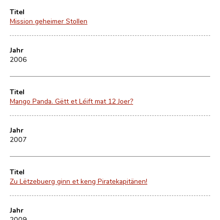
Titel
Mission geheimer Stollen
Jahr
2006
Titel
Mango Panda. Gëtt et Léift mat 12 Joer?
Jahr
2007
Titel
Zu Lëtzebuerg ginn et keng Piratekapitänen!
Jahr
2009