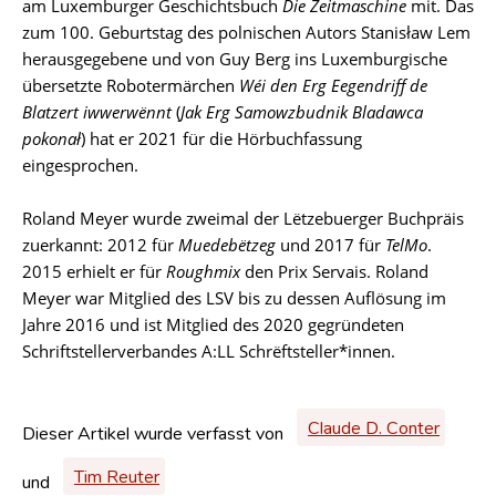
am Luxemburger Geschichtsbuch
Die Zeitmaschine
mit. Das
zum 100. Geburtstag des polnischen Autors Stanisław Lem
herausgegebene und von Guy Berg ins Luxemburgische
übersetzte Robotermärchen
Wéi den Erg Eegendriff de
Blatzert iwwerwënnt
(
Jak Erg Samowzbudnik Bladawca
pokonał
) hat er 2021 für die Hörbuchfassung
eingesprochen.
Roland Meyer wurde zweimal der Lëtzebuerger Buchpräis
zuerkannt: 2012 für
Muedebëtzeg
und 2017 für
TelMo
.
2015 erhielt er für
Roughmix
den Prix Servais. Roland
Meyer war Mitglied des LSV bis zu dessen Auflösung im
Jahre 2016 und ist Mitglied des 2020 gegründeten
Schriftstellerverbandes A:LL Schrëftsteller*innen.
Claude D. Conter
Dieser Artikel wurde verfasst von
Tim Reuter
und