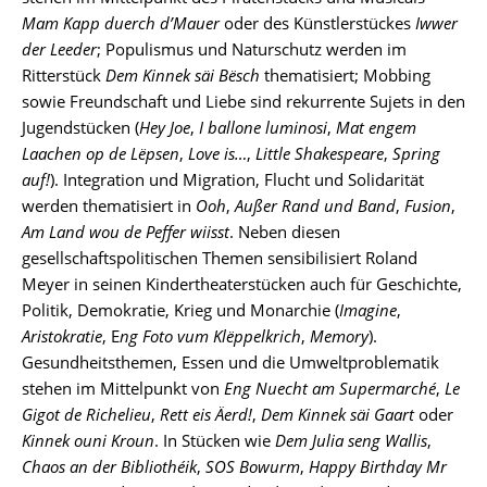
Mam Kapp duerch d’Mauer
oder des Künstlerstückes
Iwwer
der Leeder
; Populismus und Naturschutz werden im
Ritterstück
Dem Kinnek säi Bësch
thematisiert; Mobbing
sowie Freundschaft und Liebe sind rekurrente Sujets in den
Jugendstücken (
Hey Joe
,
I ballone luminosi
,
Mat engem
Laachen op de Lëpsen
,
Love is…
,
Little Shakespeare
,
Spring
auf!
). Integration und Migration, Flucht und Solidarität
werden thematisiert in
Ooh
,
Außer Rand und Band
,
Fusion
,
Am Land wou de Peffer wiisst
. Neben diesen
gesellschaftspolitischen Themen sensibilisiert Roland
Meyer in seinen Kindertheaterstücken auch für Geschichte,
Politik, Demokratie, Krieg und Monarchie (
Imagine
,
Aristokratie
, E
ng Foto vum Klëppelkrich
,
Memory
).
Gesundheitsthemen, Essen und die Umweltproblematik
stehen im Mittelpunkt von
Eng Nuecht am Supermarché
,
Le
Gigot de Richelieu
,
Rett eis Äerd!
,
Dem Kinnek säi Gaart
oder
Kinnek ouni Kroun
. In Stücken wie
Dem Julia seng Wallis
,
Chaos an der Bibliothéik
,
SOS Bowurm
,
Happy Birthday Mr