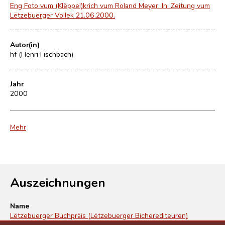
Eng Foto vum (Klëppel)krich vum Roland Meyer. In: Zeitung vum
Lëtzebuerger Vollek 21.06.2000.
Autor(in)
hf (Henri Fischbach)
Jahr
2000
Mehr
Auszeichnungen
Name
Lëtzebuerger Buchpräis (Lëtzebuerger Bicherediteuren)