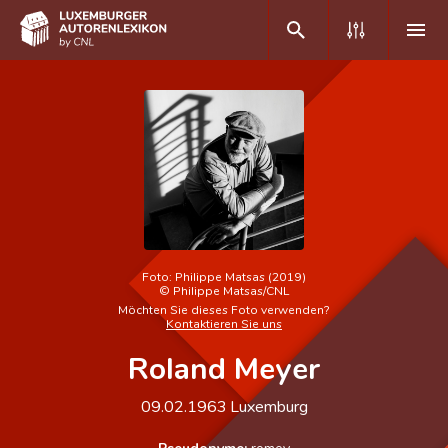
DE
FR
Home
Autor(inn)en A-Z
Erweiterte Suche
Foto:
Philippe Matsas (2019)
©
Philippe Matsas/CNL
Häufige Fragen und Antworten
Möchten Sie dieses Foto verwenden?
Kontaktieren Sie uns
CNL
Roland Meyer
Forschungsgruppe
09.02.1963
Luxemburg
Kontakt
Pseudonyme:
romey