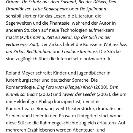
Grimm
,
De Schatz aus dem Soeland
,
Bei der Däiwel
,
Den
Dramdänzer
,
Little Shakespeare
oder
De Spillmann
sensibilisiert er für das Lesen, die Literatur, die
Sagenwelten und die Phantasie, während der Autor in
anderen Stücken auf neue Technologien aufmerksam
macht (
Avibemama
,
Rett eis Äerd!
,
Op der Sich no der
verluerener Zäit
). Der Zirkus bildet die Kulisse in
Wat ass lass
am Zirkus Bellibimbam
und
I ballone luminosi
. Die Stücke
sind zugänglich über die Internetseite holzwuerm.lu.
Roland Meyer schreibt Kinder-und Jugendbücher in
luxemburgischer und deutscher Sprache. Die
Romantrilogie,
Eng Foto vum (Klëppel) Krich
(2000),
Dem
Kinnek säi Gaart
(2002) und
Iwwer der Leeder
(2003), die um
die Heldenfigur Philipp konzipiert ist, nennt er
Kannertheater-Romane, weil Theaterstücke, dramatische
Szenen und Lieder in den Prosatext integriert sind, wobei
diese Stücke die Rahmengeschichte zugleich erläutern. Auf
mehreren Erzählebenen werden Abenteuer- und