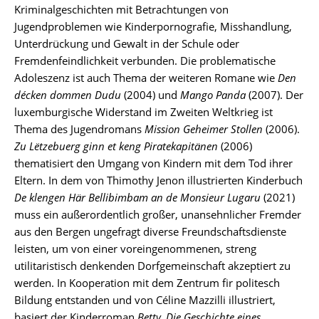
Kriminalgeschichten mit Betrachtungen von
Jugendproblemen wie Kinderpornografie, Misshandlung,
Unterdrückung und Gewalt in der Schule oder
Fremdenfeindlichkeit verbunden. Die problematische
Adoleszenz ist auch Thema der weiteren Romane wie
Den
décken dommen Dudu
(2004) und
Mango Panda
(2007). Der
luxemburgische Widerstand im Zweiten Weltkrieg ist
Thema des Jugendromans
Mission Geheimer Stollen
(2006).
Zu Lëtzebuerg ginn et keng Piratekapitänen
(2006)
thematisiert den Umgang von Kindern mit dem Tod ihrer
Eltern. In dem von Thimothy Jenon illustrierten Kinderbuch
De klengen Här Bellibimbam an de Monsieur Lugaru
(2021)
muss ein außerordentlich großer, unansehnlicher Fremder
aus den Bergen ungefragt diverse Freundschaftsdienste
leisten, um von einer voreingenommenen, streng
utilitaristisch denkenden Dorfgemeinschaft akzeptiert zu
werden. In Kooperation mit dem Zentrum fir politesch
Bildung entstanden und von Céline Mazzilli illustriert,
basiert der Kinderroman
Betty. Die Geschichte eines