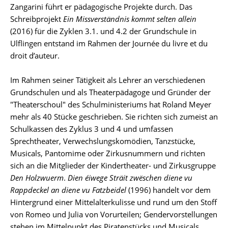
Zangarini führt er pädagogische Projekte durch. Das
Schreibprojekt
Ein Missverständnis kommt selten allein
(2016) für die Zyklen 3.1. und 4.2 der Grundschule in
Ulflingen entstand im Rahmen der Journée du livre et du
droit d’auteur.
Im Rahmen seiner Tätigkeit als Lehrer an verschiedenen
Grundschulen und als Theaterpädagoge und Gründer der
"Theaterschoul" des Schulministeriums hat Roland Meyer
mehr als 40 Stücke geschrieben. Sie richten sich zumeist an
Schulkassen des Zyklus 3 und 4 und umfassen
Sprechtheater, Verwechslungskomödien, Tanzstücke,
Musicals, Pantomime oder Zirkusnummern und richten
sich an die Mitglieder der Kindertheater- und Zirkusgruppe
Den Holzwuerm
.
Dien éiwege Sträit zwëschen diene vu
Rappdeckel an diene vu Fatzbeidel
(1996) handelt vor dem
Hintergrund einer Mittelalterkulisse und rund um den Stoff
von Romeo und Julia von Vorurteilen; Gendervorstellungen
stehen im Mittelpunkt des Piratenstücks und Musicals