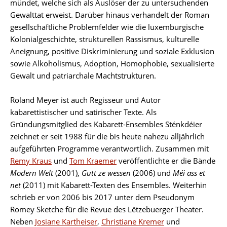
mündet, welche sich als Auslöser der zu untersuchenden
Gewalttat erweist. Darüber hinaus verhandelt der Roman
gesellschaftliche Problemfelder wie die luxemburgische
Kolonialgeschichte, strukturellen Rassismus, kulturelle
Aneignung, positive Diskriminierung und soziale Exklusion
sowie Alkoholismus, Adoption, Homophobie, sexualisierte
Gewalt und patriarchale Machtstrukturen.
Roland Meyer ist auch Regisseur und Autor
kabarettistischer und satirischer Texte. Als
Gründungsmitglied des Kabarett-Ensembles Sténkdéier
zeichnet er seit 1988 für die bis heute nahezu alljährlich
aufgeführten Programme verantwortlich. Zusammen mit
Remy Kraus
und
Tom Kraemer
veröffentlichte er die Bände
Modern Welt
(2001),
Gutt ze wëssen
(2006) und
Méi ass et
net
(2011) mit Kabarett-Texten des Ensembles. Weiterhin
schrieb er von 2006 bis 2017 unter dem Pseudonym
Romey Sketche für die Revue des Lëtzebuerger Theater.
Neben
Josiane Kartheiser
,
Christiane Kremer
und