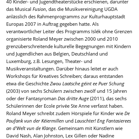
40 Kinder- und Jugendtheaterstücke erschienen, darunter
das Musical
Fusion
, das die Musikvereinigung UGDA
anlässlich des Rahmenprogramms zur Kulturhauptstadt
Europas 2007 in Auftrag gegeben hatte. Als
verantwortlicher Leiter des Programms Islék ohne Grenzen
organisierte Roland Meyer zwischen 2000 und 2010
grenzüberschreitende kulturelle Begegnungen mit Kindern
und Jugendlichen aus Belgien, Deutschland und
Luxemburg, z.B. Lesungen, Theater- und
Musikveranstaltungen. Darüber hinaus leitet er auch
Workshops für Kreatives Schreiben; daraus entstanden
etwa die Geschichte
Zwou Laatsche géint ee Puer Schung
(2003) von sechs Schülern zwischen zwölf und 15 Jahren
oder der Fantasyroman
Das dritte Auge
(2011), das sechs
Schülerinnen der Ecole privée Ste Anne verfasst haben.
Roland Meyer schreibt zudem Hörspiele für Kinder wie
De
Poufank vun der Kéiermillen
und
Lauschter! Eng Fantasierees
an d'Welt vun de Klänge
. Gemeinsam mit Künstlern wie
David Nash, Alan Johnston, Lex Gillen oder Nadine