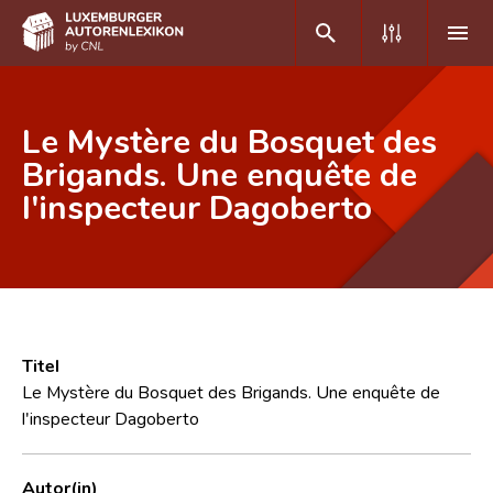
DE
FR
Le Mystère du Bosquet des
Brigands. Une enquête de
l'inspecteur Dagoberto
Home
Autor(inn)en A-Z
Erweiterte Suche
Häufige Fragen und Antworten
Titel
CNL
Le Mystère du Bosquet des Brigands. Une enquête de
l'inspecteur Dagoberto
Forschungsgruppe
Kontakt
Autor(in)