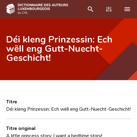
DE
FR
Déi kleng Prinzessin: Ech
wëll eng Gutt-Nuecht-
Geschicht!
Accueil
Auteur(e)s A-Z
Recherche avancée
Foire aux questions
Titre
CNL
Déi kleng Prinzessin: Ech wëll eng Gutt-Nuecht-Geschicht!
Équipe scientifique
Titre original
Contact
A little princess story. I want a bedtime story!