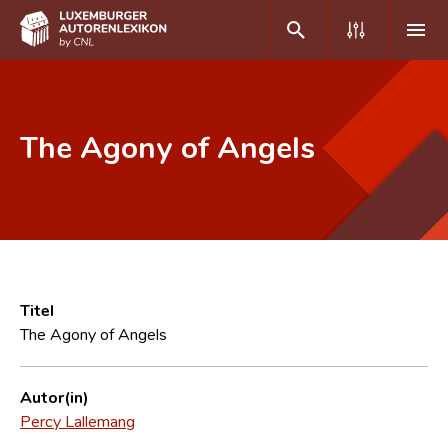
DE
FR
The Agony of Angels
Home
Autor(inn)en A-Z
Erweiterte Suche
Häufige Fragen und Antworten
Titel
The Agony of Angels
CNL
Forschungsgruppe
Autor(in)
Percy Lallemang
Kontakt