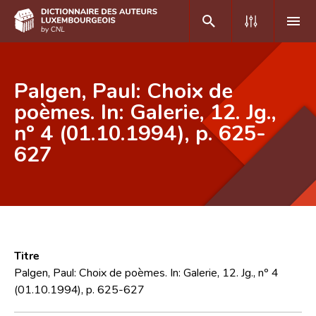
DE
FR
Palgen, Paul: Choix de
poèmes. In: Galerie, 12. Jg.,
nº 4 (01.10.1994), p. 625-
Accueil
627
Auteur(e)s A-Z
Recherche avancée
Foire aux questions
CNL
Titre
Équipe scientifique
Palgen, Paul: Choix de poèmes. In: Galerie, 12. Jg., nº 4
(01.10.1994), p. 625-627
Contact