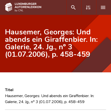
DE
FR
Hausemer, Georges: Und
abends ein Giraffenbier. In:
Galerie, 24. Jg., nº 3
Home
(01.07.2006), p. 458-459
Autor(inn)en A-Z
Erweiterte Suche
Häufige Fragen und Antworten
CNL
Titel
Forschungsgruppe
Hausemer, Georges: Und abends ein Giraffenbier. In:
Galerie, 24. Jg., nº 3 (01.07.2006), p. 458-459
Kontakt