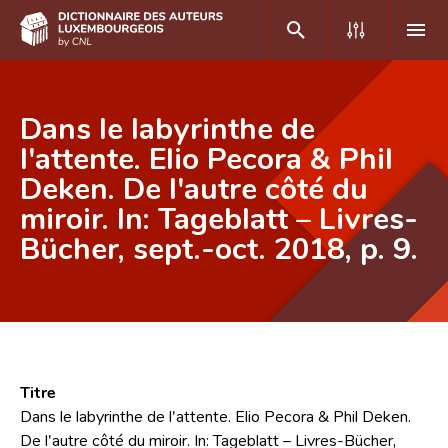
DE
FR
Dans le labyrinthe de
l'attente. Elio Pecora & Phil
Deken. De l'autre côté du
Accueil
miroir. In: Tageblatt – Livres-
Auteur(e)s A-Z
Bücher, sept.-oct. 2018, p. 9.
Recherche avancée
Foire aux questions
CNL
Équipe scientifique
Titre
Dans le labyrinthe de l'attente. Elio Pecora & Phil Deken.
Contact
De l'autre côté du miroir. In: Tageblatt – Livres-Bücher,