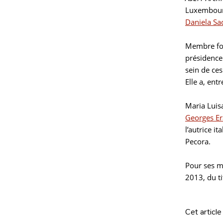
Luxembourg
Daniela Sa
Membre fon
présidence
sein de ces
Elle a, ent
Maria Luisa
Georges E
l’autrice i
Pecora.
Pour ses mé
2013, du tit
Cet article