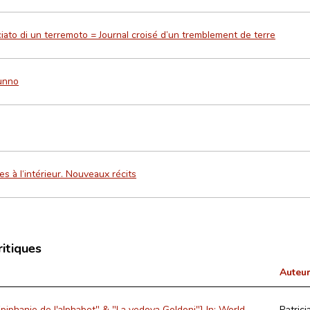
ciato di un terremoto = Journal croisé d’un tremblement de terre
unno
s à l‘intérieur. Nouveaux récits
ritiques
Auteur
piphanie de l'alphabet" & "La vedova Goldoni"] In: World
Patrici