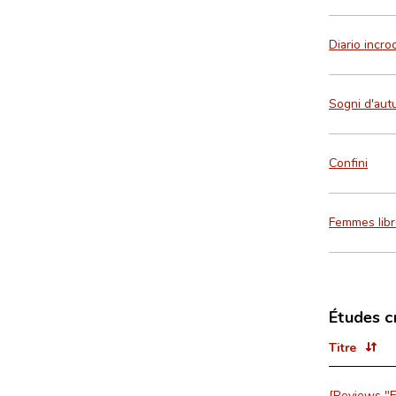
Diario incro
Sogni d'aut
Confini
Femmes libre
Études c
Titre
[Reviews "E