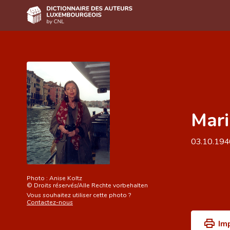
Accueil
Auteur(e)s A-Z
Recherche avancée
Mari
Foire aux questions
CNL
03.10.19
Équipe scientifique
Contact
Photo :
Anise Koltz
©
Droits réservés/Alle Rechte vorbehalten
Vous souhaitez utiliser cette photo ?
Contactez-nous
Im