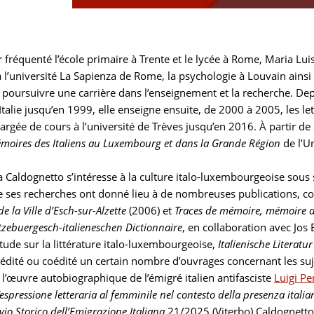
 fréquenté l’école primaire à Trente et le lycée à Rome, Maria Lu
à l’université La Sapienza de Rome, la psychologie à Louvain ainsi q
r poursuivre une carrière dans l’enseignement et la recherche. De
Italie jusqu’en 1999, elle enseigne ensuite, de 2000 à 2005, les l
argée de cours à l’université de Trèves jusqu’en 2016. À partir de
émoires des Italiens au Luxembourg et dans la Grande Région
de l’U
 Caldognetto s’intéresse à la culture italo-luxembourgeoise sous se
de ses recherches ont donné lieu à de nombreuses publications, c
e la Ville d’Esch-sur-Alzette
(2006) et
Traces de mémoire, mémoire d
tzebuergesch-italieneschen Dictionnaire
, en collaboration avec Jos
tude sur la littérature italo-luxembourgeoise,
Italienische Literat
édité ou coédité un certain nombre d’ouvrages concernant les suj
e l’œuvre autobiographique de l’émigré italien antifasciste
Luigi Pe
’espressione letteraria al femminile nel contesto della presenza ital
ivio Storico dell’Emigrazione Italiana
21/2025 (Viterbo) Caldognetto p