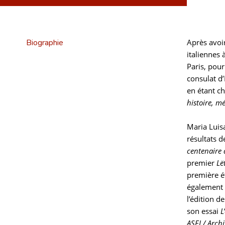
Biographie
Après avoir
italiennes 
Paris, pou
consulat d’
en étant ch
histoire, m
Maria Luisa
résultats 
centenaire d
premier
Lë
première é
également 
l’édition d
son essai
L
ASEI / Arch