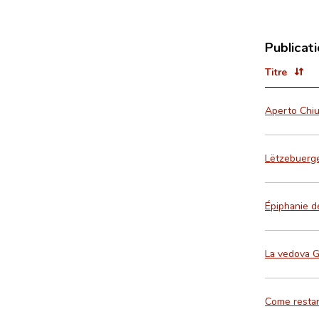
Publicat
Titre
Aperto Chiu
Lëtzebuerge
Épiphanie d
La vedova G
Come restar