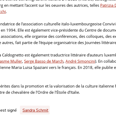
 en mettant l'accent sur les oeuvres des autrices, telles
Patrizia
cchi
.
datrice de l’association culturelle italo-luxembourgeoise Convi
 en 1994. Elle est également vice-présidente du Centre de docum
 associations, elle organise des conférences, des colloques, des 
re autres, fait partie de l’équipe organisatrice des Journées litté
 Caldognetto est également traductrice littéraire d’auteurs luxembo
rasme Muller
,
Serge Basso de March
,
André Simoncini
). En collab
talienne Maria Luisa Spaziani vers le français. En 2018, elle publie
rites dans la promotion et la valorisation de la culture italienne 
re de chevalière de l’Ordre de l’Étoile d’Italie.
 est signé
Sandra Schmit