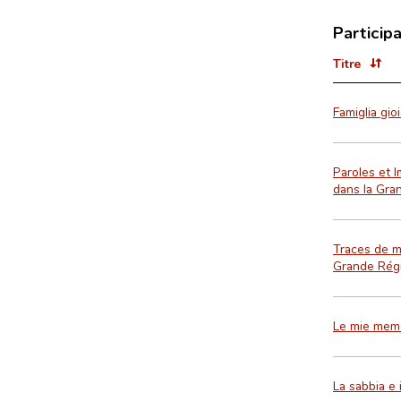
Particip
Titre
Famiglia gioi
Paroles et I
dans la Gra
Traces de m
Grande Régi
Le mie memo
La sabbia e 