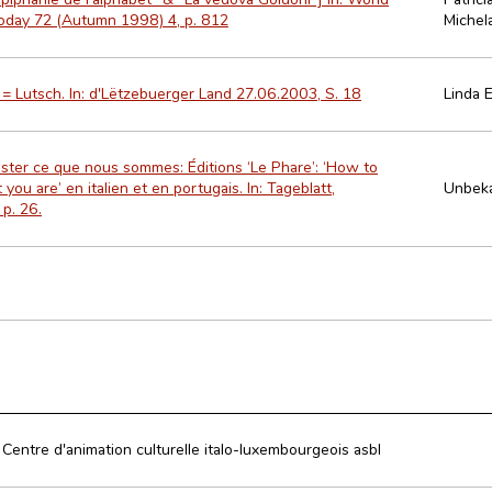
Today 72 (Autumn 1998) 4, p. 812
Michel
 = Lutsch. In: d'Lëtzebuerger Land 27.06.2003, S. 18
Linda 
ter ce que nous sommes: Éditions ‘Le Phare’: ‘How to
you are’ en italien et en portugais. In: Tageblatt,
Unbek
p. 26.
Centre d'animation culturelle italo-luxembourgeois asbl