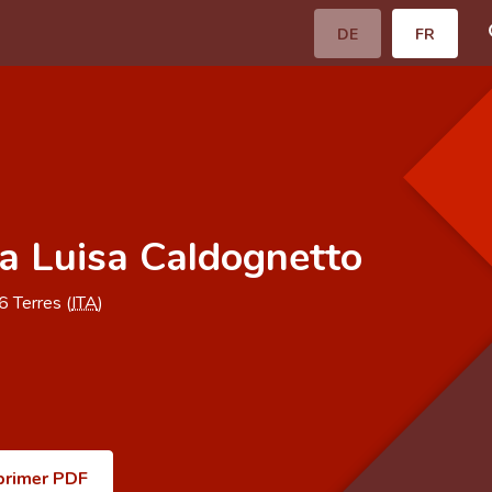
DE
FR
a Luisa Caldognetto
46
Terres (
ITA
)
primer PDF