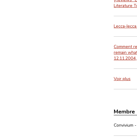
Literature 
Lecca-lecca
Comment res
remain what 
12.11.2004, 
Voir plus
Membre
Convivium - 