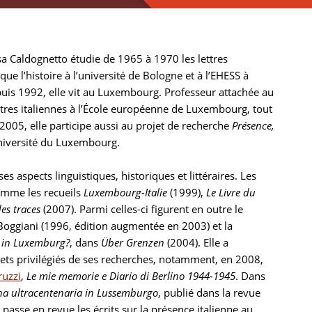
isa Caldognetto étudie de 1965 à 1970 les lettres
ue l’histoire à l’université de Bologne et à l’EHESS à
puis 1992, elle vit au Luxembourg. Professeur attachée au
ettres italiennes à l’École européenne de Luxembourg, tout
 2005, elle participe aussi au projet de recherche
Présence,
niversité du Luxembourg.
s aspects linguistiques, historiques et littéraires. Les
omme les recueils
Luxembourg-Italie
(1999),
Le Livre du
es traces
(2007). Parmi celles-ci figurent en outre le
 Boggiani (1996, édition augmentée en 2003) et la
ur in Luxemburg?
, dans
Über Grenzen
(2004). Elle a
ets privilégiés de ses recherches, notamment, en 2008,
ruzzi
,
Le mie memorie e Diario di Berlino 1944-1945
. Dans
iana ultracentenaria in Lussemburgo
, publié dans la revue
asse en revue les écrits sur la présence italienne au