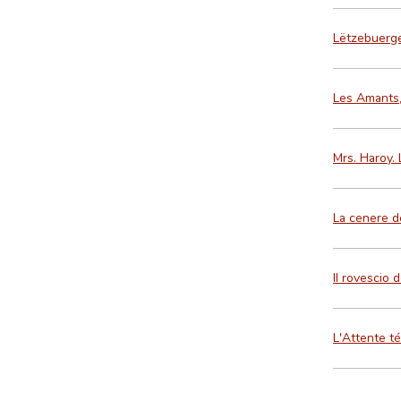
Lëtzebuerge
Les Amants,
Mrs. Haroy. 
La cenere de
Il rovescio d
L'Attente t