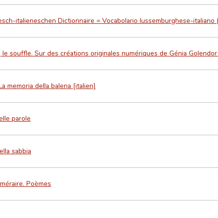
sch-italieneschen Dictionnaire = Vocabolario lussemburghese-italiano
 le souffle. Sur des créations originales numériques de Génia Golendor
La memoria della balena [italien]
lle parole
ella sabbia
éméraire. Poèmes