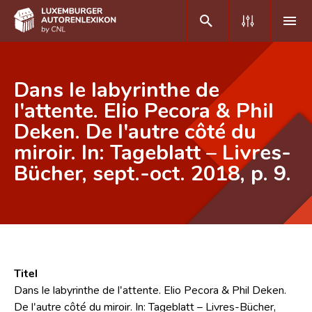
DE
FR
Dans le labyrinthe de
l'attente. Elio Pecora & Phil
Deken. De l'autre côté du
Home
miroir. In: Tageblatt – Livres-
Autor(inn)en A-Z
Bücher, sept.-oct. 2018, p. 9.
Erweiterte Suche
Häufige Fragen und Antworten
CNL
Forschungsgruppe
Titel
Dans le labyrinthe de l'attente. Elio Pecora & Phil Deken.
Kontakt
De l'autre côté du miroir. In: Tageblatt – Livres-Bücher,