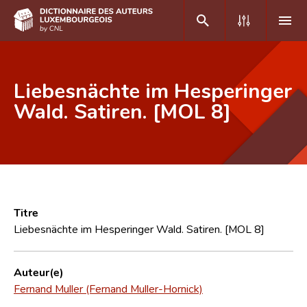
DE
FR
Liebesnächte im Hesperinger
Wald. Satiren. [MOL 8]
Accueil
Auteur(e)s A-Z
Recherche avancée
Foire aux questions
Titre
Liebesnächte im Hesperinger Wald. Satiren. [MOL 8]
CNL
Équipe scientifique
Auteur(e)
Fernand Muller (Fernand Muller-Hornick)
Contact