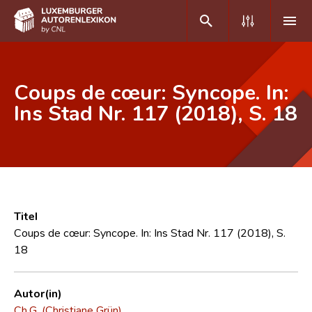
DE
FR
Coups de cœur: Syncope. In:
Ins Stad Nr. 117 (2018), S. 18
Home
Autor(inn)en A-Z
Erweiterte Suche
Häufige Fragen und Antworten
Titel
Coups de cœur: Syncope. In: Ins Stad Nr. 117 (2018), S.
CNL
18
Forschungsgruppe
Autor(in)
Kontakt
Ch.G. (Christiane Grün)