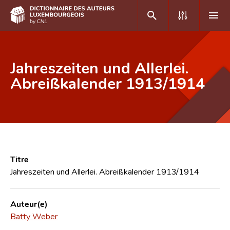
DE
FR
Jahreszeiten und Allerlei.
Abreißkalender 1913/1914
Accueil
Auteur(e)s A-Z
Recherche avancée
Foire aux questions
Titre
Jahreszeiten und Allerlei. Abreißkalender 1913/1914
CNL
Équipe scientifique
Auteur(e)
Batty Weber
Contact