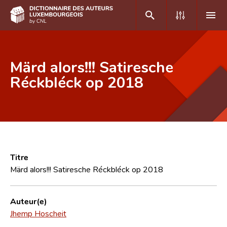
DE
FR
Märd alors!!! Satiresche
Réckbléck op 2018
Accueil
Auteur(e)s A-Z
Recherche avancée
Foire aux questions
Titre
Märd alors!!! Satiresche Réckbléck op 2018
CNL
Équipe scientifique
Auteur(e)
Jhemp Hoscheit
Contact