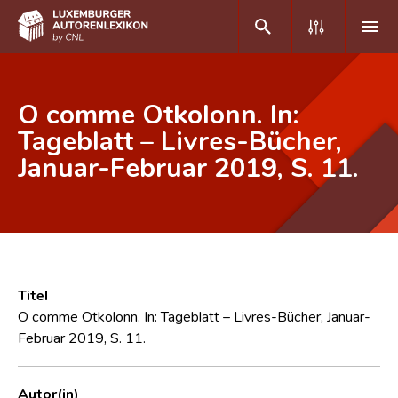
DE
FR
O comme Otkolonn. In:
Tageblatt – Livres-Bücher,
Januar-Februar 2019, S. 11.
Home
Autor(inn)en A-Z
Erweiterte Suche
Häufige Fragen und Antworten
Titel
CNL
O comme Otkolonn. In: Tageblatt – Livres-Bücher, Januar-
Februar 2019, S. 11.
Forschungsgruppe
Kontakt
Autor(in)