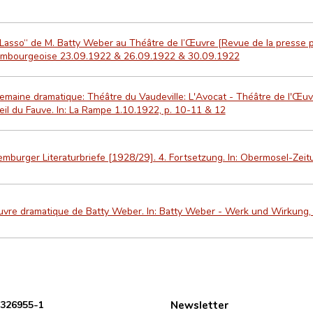
Lasso“ de M. Batty Weber au Théâtre de l’Œuvre [Revue de la presse pa
embourgeoise 23.09.1922 & 26.09.1922 & 30.09.1922
emaine dramatique: Théâtre du Vaudeville: L'Avocat - Théâtre de l'Œuv
eil du Fauve. In: La Rampe 1.10.1922, p. 10-11 & 12
mburger Literaturbriefe [1928/29]. 4. Fortsetzung. In: Obermosel-Zei
uvre dramatique de Batty Weber. In: Batty Weber - Werk und Wirkung,
 326955-1
Newsletter