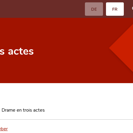
DE
FR
s actes
 Drame en trois actes
eber