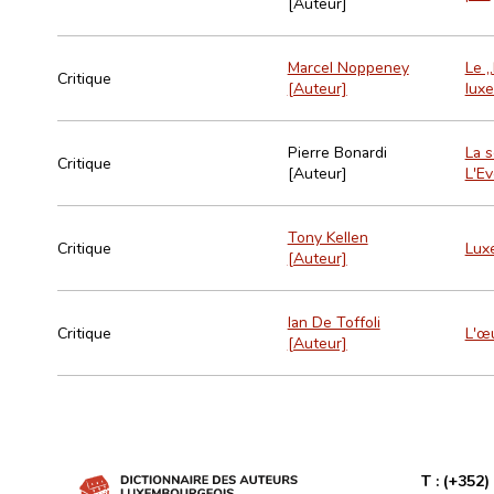
[Auteur]
Marcel Noppeney
Le „
Critique
[Auteur]
lux
Pierre Bonardi
La s
Critique
[Auteur]
L'Ev
Tony Kellen
Critique
Luxe
[Auteur]
Ian De Toffoli
Critique
L'œ
[Auteur]
T :
(+352)