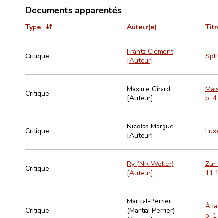
Documents apparentés
Type
Auteur(e)
Titr
Frantz Clément
Critique
Spli
[Auteur]
Maxime Girard
Mais
Critique
[Auteur]
p. 4
Nicolas Margue
Critique
Luxe
[Auteur]
Ry (Nik Welter)
Zur 
Critique
[Auteur]
11.1
Martial-Perrier
À la
Critique
(Martial Perrier)
p. 1