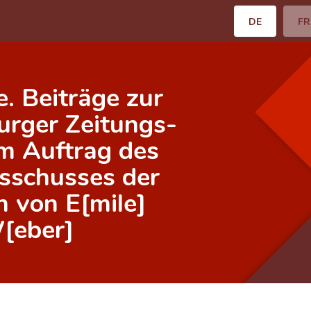
DE
FR
. Beiträge zur
urger Zeitungs-
m Auftrag des
sschusses der
 von E[mile]
W[eber]