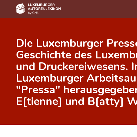
Home
Die Luxemburger Presse
Autor(inn)en A-Z
Geschichte des Luxemb
Erweiterte Suche
und Druckereiwesens. I
Häufige Fragen und Antworten
Luxemburger Arbeitsau
CNL
"Pressa" herausgegeben
Forschungsgruppe
E[tienne] und B[atty] 
Kontakt