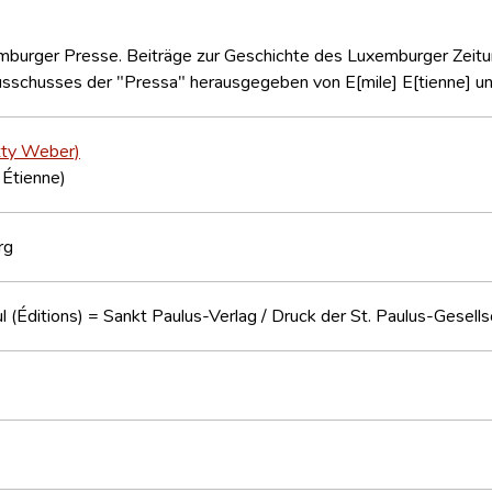
mburger Presse. Beiträge zur Geschichte des Luxemburger Zeit
usschusses der "Pressa" herausgegeben von E[mile] E[tienne] u
tty Weber)
l Étienne)
rg
l (Éditions) = Sankt Paulus-Verlag / Druck der St. Paulus-Gesells