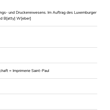
ungs- und Druckereiwesens. Im Auftrag des Luxemburger
nd B[atty] W[eber]
chaft = Imprimerie Saint-Paul