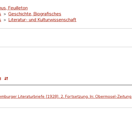
mus, Feuilleton
s
Geschichte, Biografisches
>
s
Literatur- und Kulturwissenschaft
>
l
mburger Literaturbriefe [1928]. 2. Fortsetzung. In: Obermosel-Zeitun