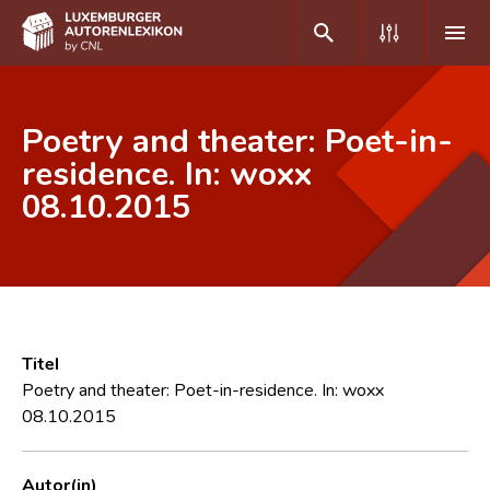
DE
FR
Poetry and theater: Poet-in-
residence. In: woxx
08.10.2015
Home
Autor(inn)en A-Z
Erweiterte Suche
Häufige Fragen und Antworten
Titel
CNL
Poetry and theater: Poet-in-residence. In: woxx
08.10.2015
Forschungsgruppe
Kontakt
Autor(in)