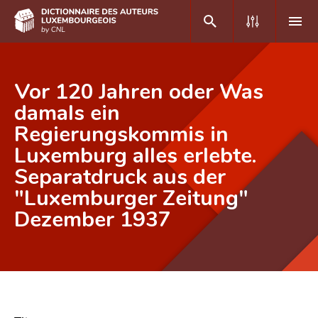
DE
FR
Vor 120 Jahren oder Was
damals ein
Regierungskommis in
Accueil
Luxemburg alles erlebte.
Auteur(e)s A-Z
Separatdruck aus der
Recherche avancée
"Luxemburger Zeitung"
Dezember 1937
Foire aux questions
CNL
Équipe scientifique
Contact