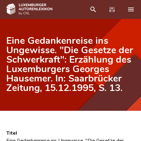
DE
FR
Eine Gedankenreise ins
Ungewisse. "Die Gesetze der
Schwerkraft": Erzählung des
Home
Luxemburgers Georges
Autor(inn)en A-Z
Hausemer. In: Saarbrücker
Erweiterte Suche
Zeitung, 15.12.1995, S. 13.
Häufige Fragen und Antworten
CNL
Forschungsgruppe
Titel
Kontakt
Eine Gedankenreise ins Ungewisse. "Die Gesetze der